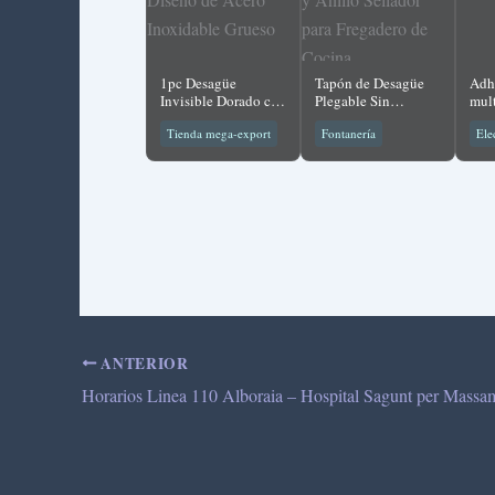
1pc Desagüe
Tapón de Desagüe
Adhe
Invisible Dorado con
Plegable Sin
mul
Diseño de Acero
Montaje y Anillo
Tienda mega-export
Fontanería
Ele
Inoxidable Grueso
Sellador para
Fregadero de Cocina
ANTERIOR