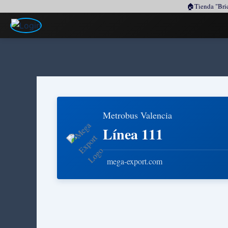
🏠Tienda "Brico
Ir
al
contenido
Metrobus Valencia
Línea 111
mega-export.com