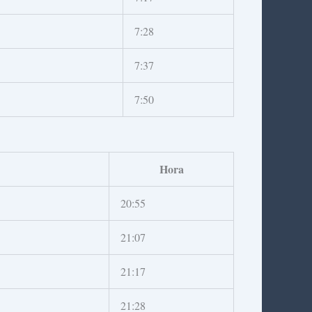
7:28
7:37
7:50
Hora
20:55
21:07
21:17
21:28