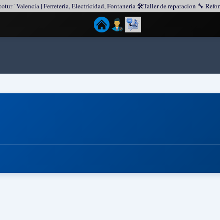
tur" Valencia | Ferreteria, Electricidad, Fontaneria 🛠️Taller de reparacion 🔧 Ref