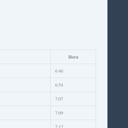
Hora
6:40
6:54
7:07
7:09
7:17