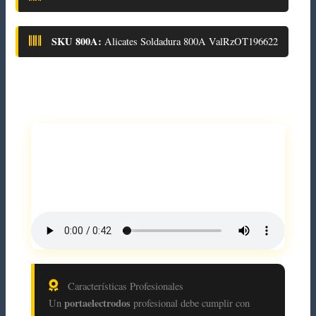
SKU 800A:
Alicates Soldadura 800A ValRzOT196622
Características Profesionales
portaelectrodos
Un
profesional debe cumplir con