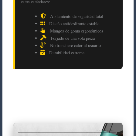
estos estándares:
Aislamiento de seguridad total
Diseño antideslizante estable
Mangos de goma ergonómicos
Forjado de una sola pieza
No transfiere calor al usuario
Durabilidad extrema