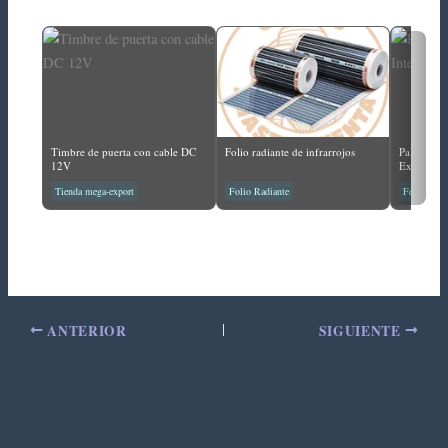
Timbre de puerta con cable DC
Folio radiante de infrarrojos
Paleta par
12V
Exteriores
Tienda mega-export
Folio Radiante
Ferretería
ANTERIOR
SIGUIENTE