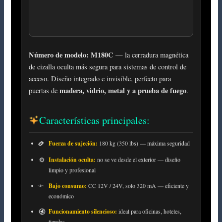
Número de modelo: M180C
— la cerradura magnética
de cizalla oculta más segura para sistemas de control de
acceso. Diseño integrado e invisible, perfecto para
madera, vidrio, metal y a prueba de fuego
puertas de
.
Características principales:
Fuerza de sujeción:
180 kg (350 lbs) — máxima seguridad
Instalación oculta:
no se ve desde el exterior — diseño
limpio y profesional
Bajo consumo:
CC 12V / 24V, solo 320 mA — eficiente y
económico
Funcionamiento silencioso:
ideal para oficinas, hoteles,
tiendas