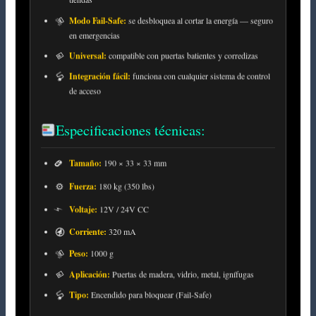
Modo Fail-Safe:
se desbloquea al cortar la energía — seguro
en emergencias
Universal:
compatible con puertas batientes y corredizas
Integración fácil:
funciona con cualquier sistema de control
de acceso
Especificaciones técnicas:
Tamaño:
190 × 33 × 33 mm
Fuerza:
180 kg (350 lbs)
Voltaje:
12V / 24V CC
Corriente:
320 mA
Peso:
1000 g
Aplicación:
Puertas de madera, vidrio, metal, ignífugas
Tipo:
Encendido para bloquear (Fail-Safe)