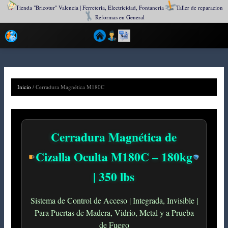
Tienda "Bricotur" Valencia | Ferreteria, Electricidad, Fontaneria
Taller de reparacion
Reformas en General
Ir
al
contenido
Inicio
/
Cerradura Magnética M180C
Cerradura Magnética de
Cizalla Oculta M180C – 180kg
| 350 lbs
Sistema de Control de Acceso | Integrada, Invisible |
Para Puertas de Madera, Vidrio, Metal y a Prueba
de Fuego