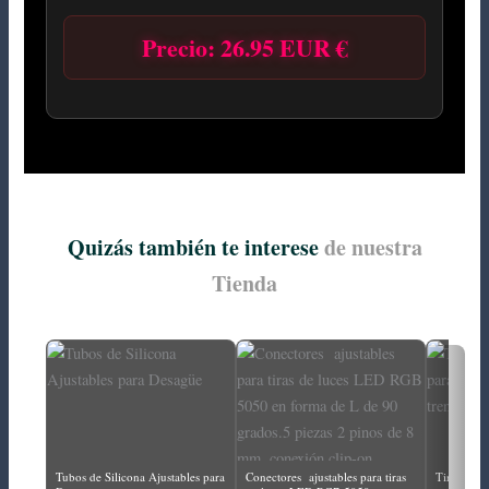
Precio: 26.95 EUR €
Quizás también te interese
de nuestra
Tienda
Tubos de Silicona Ajustables para
Conectores ajustables para tiras
Tira cable