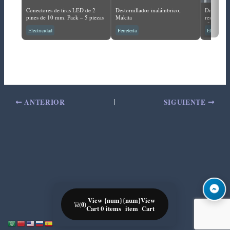
Conectores de tiras LED de 2
Destornillador inalámbrico,
Dispositiv
pines de 10 mm. Pack – 5 piezas
Makita
residuos a
560 W, am
Electricidad
Ferretería
Electrodom
ANTERIOR
SIGUIENTE
View
{num}
{num}
View
(0)
Cart 0
items
item
Cart