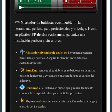
Nivelador de baldosas reutilizable
— la
herramienta perfecta para profesionales y bricolaje. Hecho
plástico PP de alta resistencia
en
, garantiza una
instalación perfecta y sin errores.
Ajustador nivelador de azulejos:
herramienta esencial
para suelos y paredes. Asegura la planitud entre baldosas,
evitando desniveles.
Función:
mantiene el equilibrio entre baldosas en la misma
posición horizontal y evita que se muevan durante el curado del
adhesivo.
Reutilizable:
el sistema se puede fijar y retirar fácilmente
con una llave especial. Ideal para múltiples proyectos.
Mejora la eficiencia:
acelera la instalación, reduce la fatiga y
el estrés del instalador.