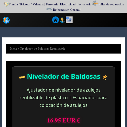
Tienda "Bricotur" Valencia | Ferreteria, Electricidad, Fontaneria
Taller de reparacion
Reformas en General
Ir
al
contenido
Inicio
/
Nivelador de Baldosas Reutilizable
Nivelador de Baldosas
Ajustador de nivelador de azulejos
reutilizable de plástico | Espaciador para
colocación de azulejos
16.95 EUR €