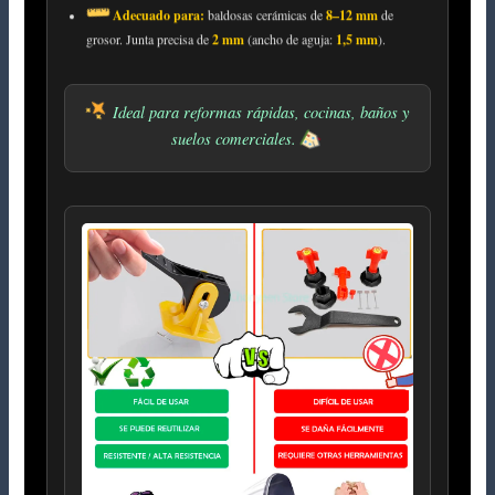
Adecuado para:
baldosas cerámicas de
8–12 mm
de
grosor. Junta precisa de
2 mm
(ancho de aguja:
1,5 mm
).
Ideal para reformas rápidas, cocinas, baños y
suelos comerciales.