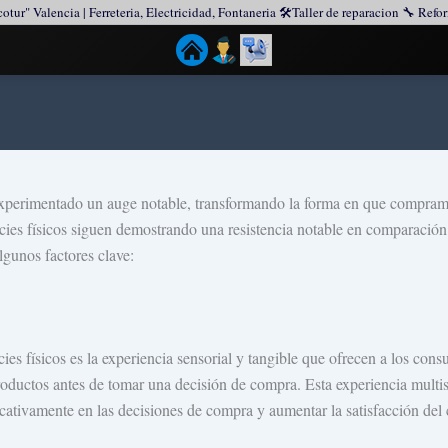
tur" Valencia | Ferreteria, Electricidad, Fontaneria 🛠️Taller de reparacion 🔧 Ref
an experimentado un auge notable, transformando la forma en que compra
icies físicos siguen demostrando una resistencia notable en comparación 
lgunos factores clave:
cies físicos es la experiencia sensorial y tangible que ofrecen a los con
 productos antes de tomar una decisión de compra. Esta experiencia mult
cativamente en las decisiones de compra y aumentar la satisfacción del c