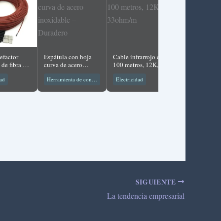
efactor
Espátula con hoja
Cable infrarrojo de
Folio calefact
 de fibra de
curva de acero
100 metros, 12K,
infrarrojos lej
de 5 ~
inoxidable –
33ohm/m
dad
Herramienta de construcción
Electricidad
Folio Radiante
bina
Duradero
SIGUIENTE
La tendencia empresarial