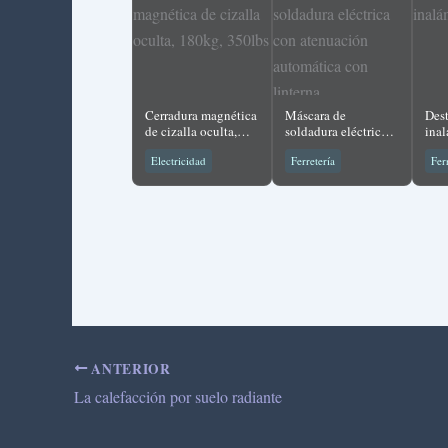
Cerradura magnética
Máscara de
Dest
de cizalla oculta,
soldadura eléctrica
ina
180kg, 350lbs
con atenuación
Electricidad
Ferretería
Fer
automática con
linterna
ANTERIOR
La calefacción por suelo radiante