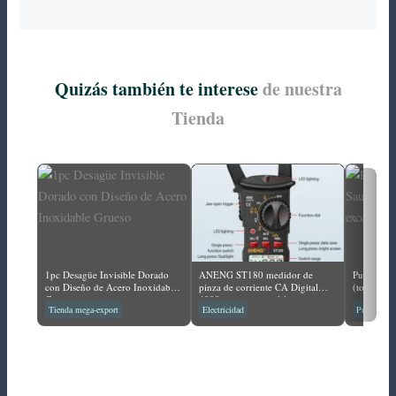
Quizás también te interese
de nuestra
Tienda
1pc Desagüe Invisible Dorado
ANENG ST180 medidor de
Puerta de 
con Diseño de Acero Inoxidable
pinza de corriente CA Digital
(todos los
Grueso
4000 recuentos multímetro
vapor)
Tienda mega-export
Electricidad
Puertas pa
amperímetro probador de voltaje
amplificador de coche Hz
capacitancia NCV Ohm
herramienta