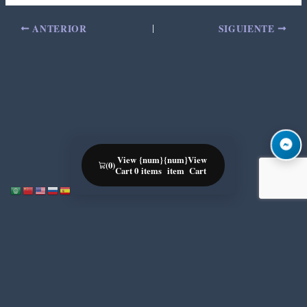
ANTERIOR
SIGUIENTE
View
{num}
{num}
View
(0)
Cart 0
items
item
Cart
Notice
: ob_end_flush(): Failed to send buffer of zlib output compression (1)
/home/u996342006/domains/mega-export.com/public_html/wp-
in