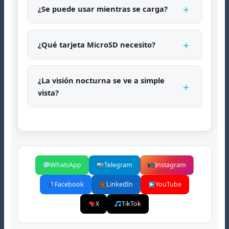
＋
¿Se puede usar mientras se carga?
＋
¿Qué tarjeta MicroSD necesito?
¿La visión nocturna se ve a simple
＋
vista?
WhatsApp
Telegram
Instagram
Facebook
LinkedIn
YouTube
X
TikTok