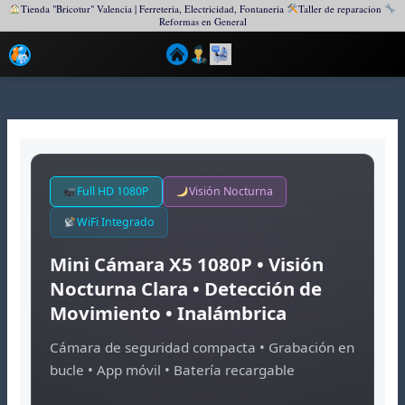
Tienda "Bricotur" Valencia | Ferreteria, Electricidad, Fontaneria
Taller de reparacion
Reformas en General
Ir
al
contenido
Full HD 1080P
Visión Nocturna
WiFi Integrado
Mini Cámara X5 1080P • Visión
Nocturna Clara • Detección de
Movimiento • Inalámbrica
Cámara de seguridad compacta • Grabación en
bucle • App móvil • Batería recargable