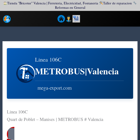
Tienda "Bricotur" Valencia | Ferreteria, Electricidad, Fontaneria
Taller de reparacion
Reformas en General
Ir
al
contenido
Linea 106C
METROBUS|Valencia
mega-export.com
Linea 106C
Quart de Poblet – Manises | METROBUS # Valencia