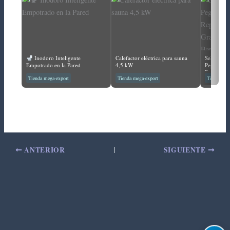
Inodoro Inteligente
Calefactor eléctrica para sauna
Sellador 
Empotrado en la Pared
4,5 kW
Pegamento 
Reparació
Tienda mega-export
Tienda mega-export
Tienda meg
Nano, Ade
Veleros, T
Aire Libre
de Cocina
ANTERIOR
SIGUIENTE