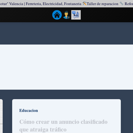
otur" Valencia | Ferreteria, Electricidad, Fontaneria
Taller de reparacion
Refor
Educacion
Cómo crear un anuncio clasificado
que atraiga tráfico