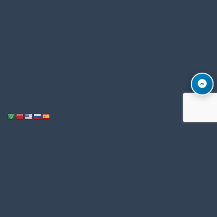
Notice
: ob_end_flush(): Failed to send buffer of zlib output compression (1)
/home/u996342006/domains/mega-export.com/public_html/wp-
in
includes/functions.php
5493
on line