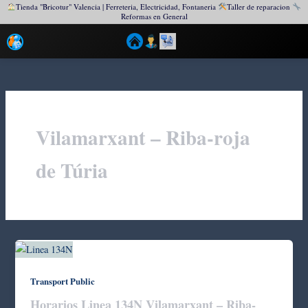
Tienda "Bricotur" Valencia | Ferreteria, Electricidad, Fontaneria
Taller de reparacion
Reformas en General
Ir
al
contenido
Vilamarxant – Riba-roja
de Túria
Transport Public
Horarios Linea 134N Vilamarxant – Riba-