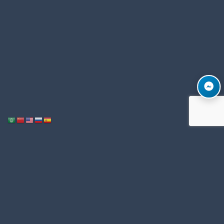
Notice
: ob_end_flush(): Failed to send buffer of zlib output compression (1)
/home/u996342006/domains/mega-export.com/public_html/wp-
in
includes/functions.php
5493
on line