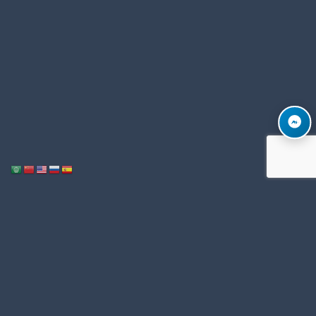
Notice
: ob_end_flush(): Failed to send buffer of zlib output compression (1)
/home/u996342006/domains/mega-export.com/public_html/wp-
in
includes/functions.php
5493
on line