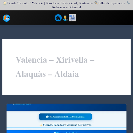
Tienda "Bricotur" Valencia | Ferreteria, Electricidad, Fontaneria
Taller de reparacion
Reformas en General
Ir
al
contenido
Valencia – Xirivella –
Alaquàs – Aldaia