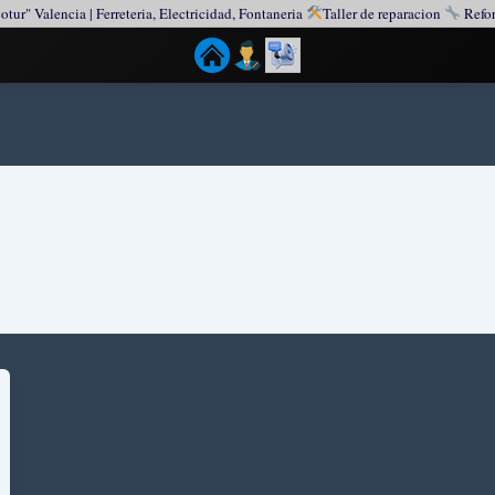
otur" Valencia | Ferreteria, Electricidad, Fontaneria
Taller de reparacion
Refor