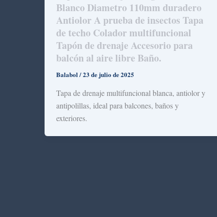
Blanco Diametro 110mm duradero
Antiolor A prueba de insectos Tapa
de techo Colador multifuncional
Tapón de drenaje Accesorio para
balcón al aire libre Baño.
Balabol
/
23 de julio de 2025
Tapa de drenaje multifuncional blanca, antiolor y
antipolillas, ideal para balcones, baños y
exteriores.