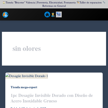
Tienda "Bricotur" Valencia | Ferreteria, Electricidad, Fontaneria
Taller de reparacion
Reformas en General
Ir
al
contenido
sin olores
Tienda mega-export
1pc Desagüe Invisible Dorado con Diseño de
Acero Inoxidable Grueso