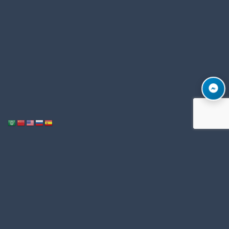
Notice
: ob_end_flush(): Failed to send buffer of zlib output compression (1)
/home/u996342006/domains/mega-export.com/public_html/wp-
in
includes/functions.php
5493
on line