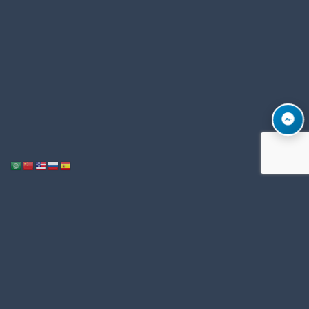
Notice
: ob_end_flush(): Failed to send buffer of zlib output compression (1)
/home/u996342006/domains/mega-export.com/public_html/wp-
in
includes/functions.php
5493
on line