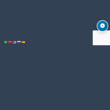
Notice
: ob_end_flush(): Failed to send buffer of zlib output compression (1)
/home/u996342006/domains/mega-export.com/public_html/wp-
in
includes/functions.php
5493
on line
Notice
: ob_end_flush(): Failed to send buffer of zlib output compression (1)
/home/u996342006/domains/mega-export.com/public_html/wp-
in