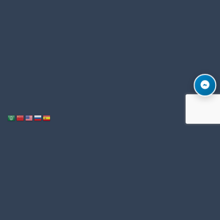
Notice
: ob_end_flush(): Failed to send buffer of zlib output compression (1)
/home/u996342006/domains/mega-export.com/public_html/wp-
in
includes/functions.php
5493
on line