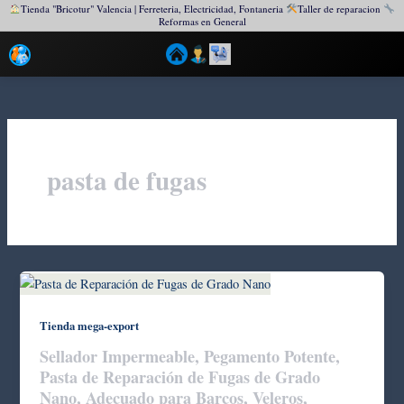
Tienda "Bricotur" Valencia | Ferreteria, Electricidad, Fontaneria
Taller de reparacion
Reformas en General
Ir
al
contenido
pasta de fugas
Tienda mega-export
Sellador Impermeable, Pegamento Potente,
Pasta de Reparación de Fugas de Grado
Nano, Adecuado para Barcos, Veleros,