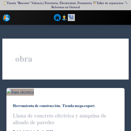
Tienda "Bricotur" Valencia | Ferreteria, Electricidad, Fontaneria
Taller de reparacion
Reformas en General
Ir
al
contenido
obra
,
Herramienta de construcción
Tienda mega-export
Llana de concreto eléctrica y máquina de
alisado de paredes