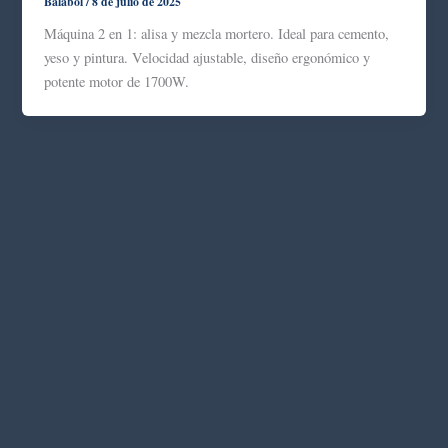
Balabol
/
8 de julio de 2025
Máquina 2 en 1: alisa y mezcla mortero. Ideal para cemento,
yeso y pintura. Velocidad ajustable, diseño ergonómico y
potente motor de 1700W.