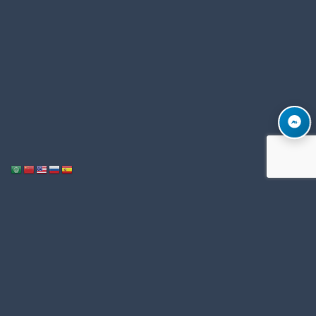
Notice
: ob_end_flush(): Failed to send buffer of zlib output compression (1)
/home/u996342006/domains/mega-export.com/public_html/wp-
in
includes/functions.php
5493
on line