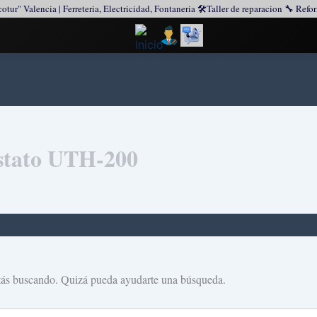
tur" Valencia | Ferreteria, Electricidad, Fontaneria 🛠️Taller de reparacion 🔧 Ref
stato UTH-200
tás buscando. Quizá pueda ayudarte una búsqueda.