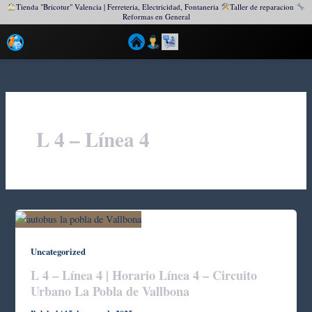
Tienda "Bricotur" Valencia | Ferreteria, Electricidad, Fontaneria
Taller de reparacion
Reformas en General
Ir
al
contenido
L 4 – Línea 4
Uncategorized
L 4 – Línea 4 | Horario Línea 4 – Circuito
Urbano La Pobla de Vallbona