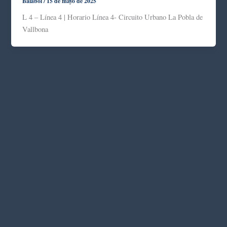
Balabol
/
15 de mayo de 2025
L 4 – Línea 4 | Horario Línea 4- Circuito Urbano La Pobla de
Vallbona