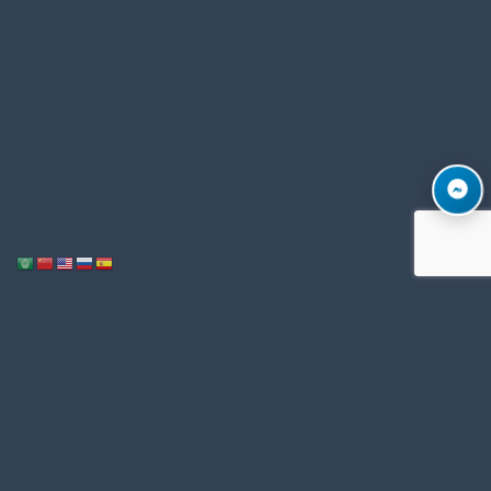
Notice
: ob_end_flush(): Failed to send buffer of zlib output compression (1)
/home/u996342006/domains/mega-export.com/public_html/wp-
in
includes/functions.php
5493
on line