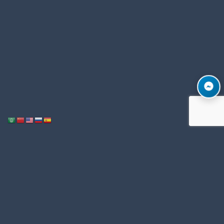
Notice
: ob_end_flush(): Failed to send buffer of zlib output compression (1)
/home/u996342006/domains/mega-export.com/public_html/wp-
in
includes/functions.php
5493
on line