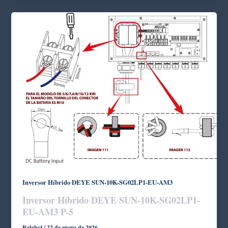
Inversor Híbrido DEYE SUN-10K-SG02LP1-EU-AM3
Inversor Híbrido DEYE SUN-10K-SG02LP1-
EU-AM3 P-5
Balabol
/
22 de enero de 2026