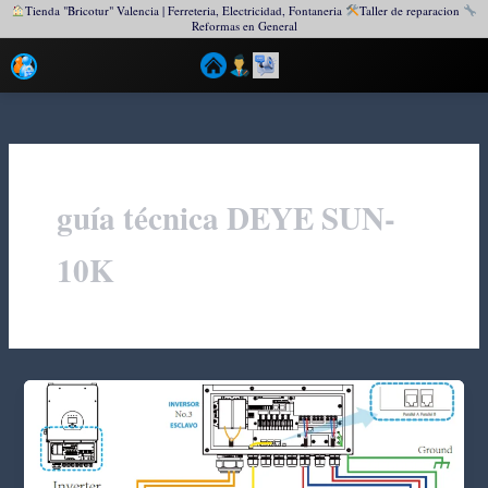
Tienda "Bricotur" Valencia | Ferreteria, Electricidad, Fontaneria
Taller de reparacion
Reformas en General
Ir
al
contenido
guía técnica DEYE SUN-
10K