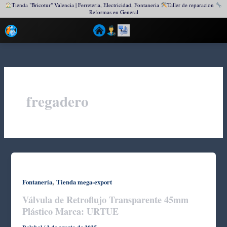
Tienda "Bricotur" Valencia | Ferreteria, Electricidad, Fontaneria
Taller de reparacion
Reformas en General
Ir
al
contenido
fregadero
,
Fontanería
Tienda mega-export
Válvula de Retroflujo Transparente 45mm
Plástico Marca: URTUE