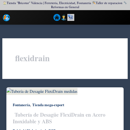
Tienda "Bricotur" Valencia | Ferreteria, Electricidad, Fontaneria
Taller de reparacion
Reformas en General
Ir
al
contenido
flexidrain
,
Fontanería
Tienda mega-export
Tubería de Desagüe FlexiDrain en Acero
Inoxidable y ABS