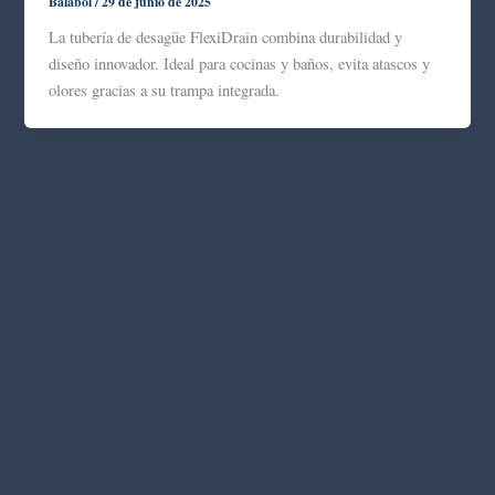
Balabol
/
29 de junio de 2025
La tubería de desagüe FlexiDrain combina durabilidad y
diseño innovador. Ideal para cocinas y baños, evita atascos y
olores gracias a su trampa integrada.