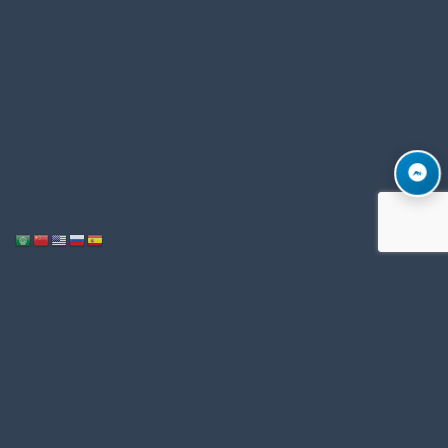
Notice
: ob_end_flush(): Failed to send buffer of zlib output compression (1)
/home/u996342006/domains/mega-export.com/public_html/wp-
in
includes/functions.php
5493
on line