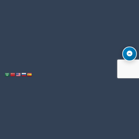
Notice
: ob_end_flush(): Failed to send buffer of zlib output compression (1)
/home/u996342006/domains/mega-export.com/public_html/wp-
in
includes/functions.php
5493
on line