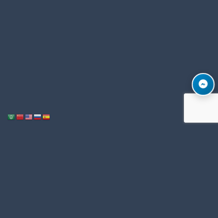
Notice
: ob_end_flush(): Failed to send buffer of zlib output compression (1)
/home/u996342006/domains/mega-export.com/public_html/wp-
in
includes/functions.php
5493
on line