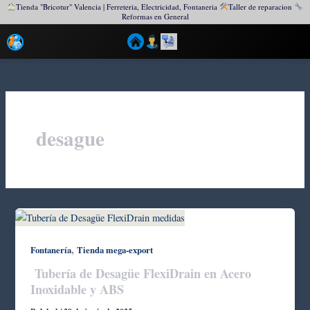
Tienda "Bricotur" Valencia | Ferreteria, Electricidad, Fontaneria
Taller de reparacion
Reformas en General
Ir
al
contenido
desague
,
Fontanería
Tienda mega-export
Tubería de Desagüe FlexiDrain en Acero
Inoxidable y ABS