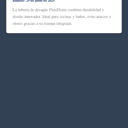
Balabol
/
29 de junio de 2025
La tubería de desagüe FlexiDrain combina durabilidad y
diseño innovador. Ideal para cocinas y baños, evita atascos y
olores gracias a su trampa integrada.