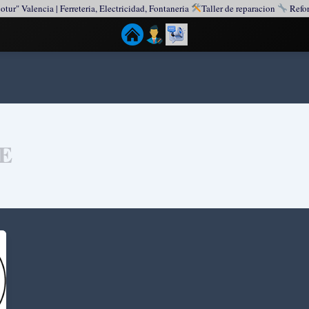
otur" Valencia | Ferreteria, Electricidad, Fontaneria
Taller de reparacion
Refor
YE