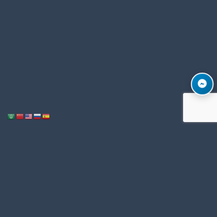
Notice
: ob_end_flush(): Failed to send buffer of zlib output compression (1)
/home/u996342006/domains/mega-export.com/public_html/wp-
in
includes/functions.php
5493
on line