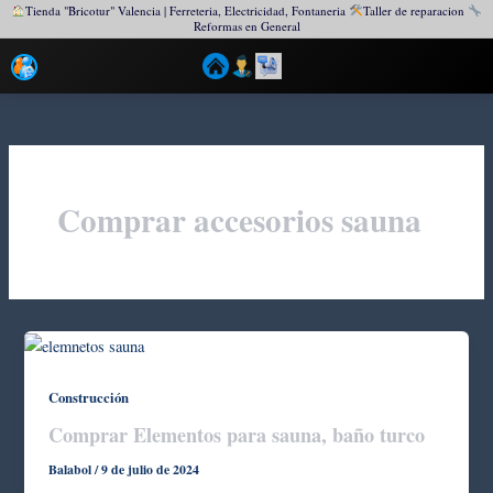
Tienda "Bricotur" Valencia | Ferreteria, Electricidad, Fontaneria
Taller de reparacion
Reformas en General
Ir
al
contenido
Comprar accesorios sauna
Construcción
Comprar Elementos para sauna, baño turco
Balabol
/
9 de julio de 2024