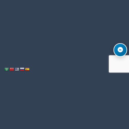
Notice
: ob_end_flush(): Failed to send buffer of zlib output compression (1)
/home/u996342006/domains/mega-export.com/public_html/wp-
in
includes/functions.php
5493
on line