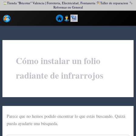
Tienda "Bricotur" Valencia | Ferreteria, Electricidad, Fontaneria
Taller de reparacion
Reformas en General
Ir
al
contenido
Cómo instalar un folio
radiante de infrarrojos
Parece que no hemos podido encontrar lo que estás buscando. Quizá
pueda ayudarte una búsqueda.