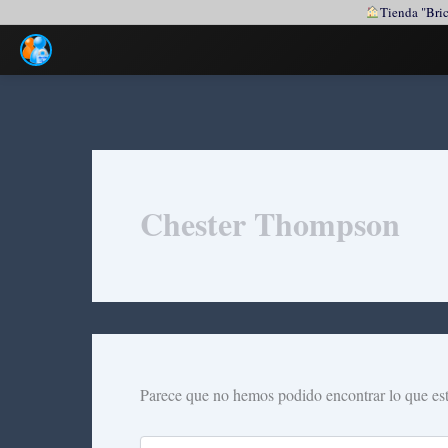
Tienda "Bric
Ir
al
contenido
Chester Thompson
Parece que no hemos podido encontrar lo que es
Buscar