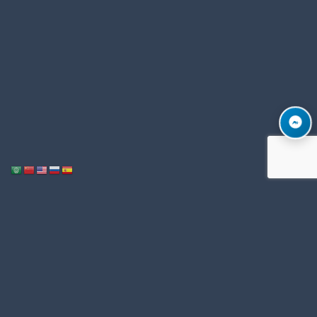
Notice
: ob_end_flush(): Failed to send buffer of zlib output compression (1)
/home/u996342006/domains/mega-export.com/public_html/wp-
in
includes/functions.php
5493
on line