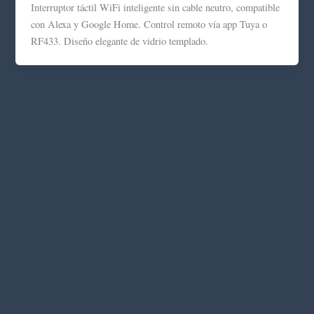
Interruptor táctil WiFi inteligente sin cable neutro, compatible
con Alexa y Google Home. Control remoto vía app Tuya o
RF433. Diseño elegante de vidrio templado.