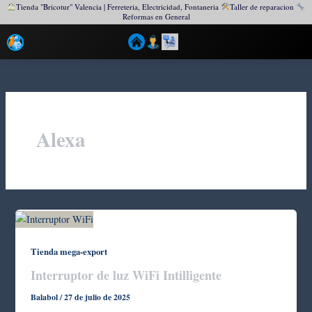
Tienda "Bricotur" Valencia | Ferreteria, Electricidad, Fontaneria
Taller de reparacion
Reformas en General
Ir
al
contenido
Alexa
Tienda mega-export
Interruptor de luz WiFi Intilligente
Balabol
/
27 de julio de 2025