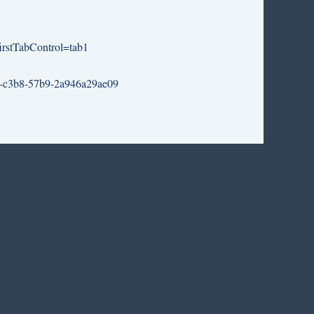
irstTabControl=tab1
0ac-c3b8-57b9-2a946a29ae09