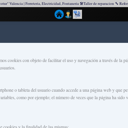
tur" Valencia | Ferreteria, Electricidad, Fontaneria 🛠️Taller de reparacion 🔧 Ref
mos cookies con objeto de facilitar el uso y navegación a través de la p
usuarios.
tphone o tableta del usuario cuando accede a una página web y que per
riables, como por ejemplo; el número de veces que la página ha sido vis
e cookies y la finalidad de las mismas: