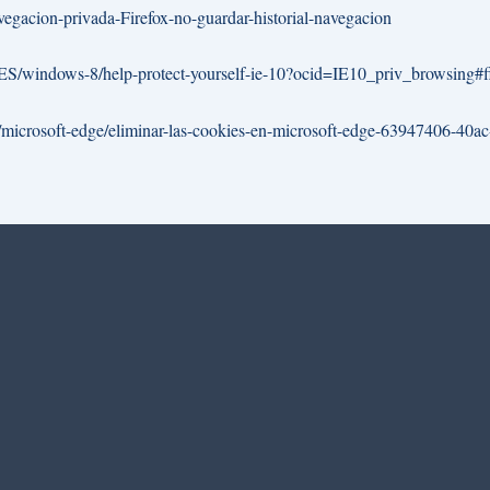
avegacion-privada-Firefox-no-guardar-historial-navegacion
-ES/windows-8/help-protect-yourself-ie-10?ocid=IE10_priv_browsing#f
es/microsoft-edge/eliminar-las-cookies-en-microsoft-edge-63947406-4