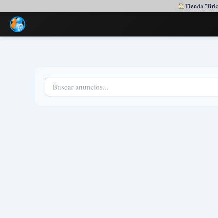
Tienda "Bric
Ir
al
contenido